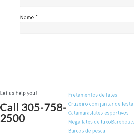
Nome
*
Let us help you!
Fretamentos de Iates
Cruzeiro com jantar de festa
Call 305-758-
Catamarãs
Iates esportivos
2500
Mega Iates de luxo
Bareboat
Barcos de pesca