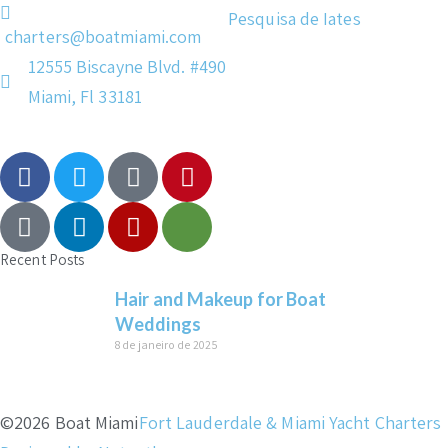
Pesquisa de Iates
charters@boatmiami.com
12555 Biscayne Blvd. #490
Miami, Fl 33181
Recent Posts
Hair and Makeup for Boat
Weddings
8 de janeiro de 2025
©2026 Boat Miami
Fort Lauderdale & Miami Yacht Charters