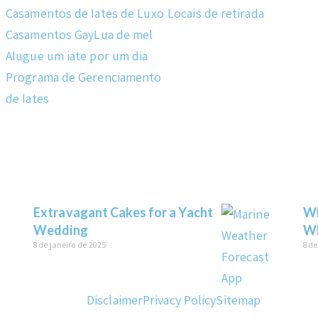
Casamentos de Iates de Luxo
Locais de retirada
Casamentos Gay
Lua de mel
Alugue um iate por um dia
Programa de Gerenciamento
de Iates
Extravagant Cakes for a Yacht
Wh
Wedding
Wh
8 de janeiro de 2025
8 de
Disclaimer
Privacy Policy
Sitemap