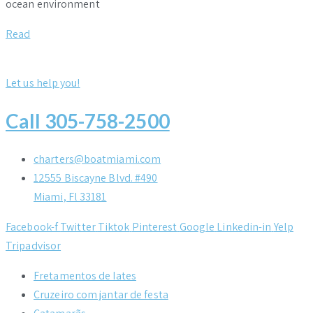
ocean environment
Read
Let us help you!
Call 305-758-2500
charters@boatmiami.com
12555 Biscayne Blvd. #490
Miami, Fl 33181
Facebook-f
Twitter
Tiktok
Pinterest
Google
Linkedin-in
Yelp
Tripadvisor
Fretamentos de Iates
Cruzeiro com jantar de festa