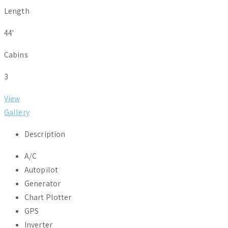
Length
44'
Cabins
3
View
Gallery
Description
A/C
Autopilot
Generator
Chart Plotter
GPS
Inverter