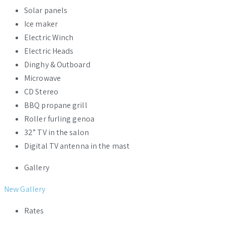
Solar panels
Ice maker
Electric Winch
Electric Heads
Dinghy & Outboard
Microwave
CD Stereo
BBQ propane grill
Roller furling genoa
32” TV in the salon
Digital TV antenna in the mast
Gallery
New Gallery
Rates