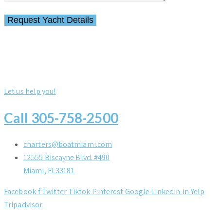
Let us help you!
Call 305-758-2500
charters@boatmiami.com
12555 Biscayne Blvd. #490
Miami, Fl 33181
Facebook-f
Twitter
Tiktok
Pinterest
Google
Linkedin-in
Yelp
Tripadvisor