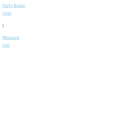
Party Boats
Chat
1
Message
Call