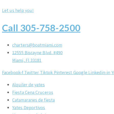
Let us help you!
Call 305-758-2500
charters@boatmiami.com
12555 Biscayne Blvd. #490
Miami, Fl 33181
Facebook-f
Twitter
Tiktok
Pinterest
Google
Linkedin-in
Y
Alquiler de yates
Fiesta Cena Cruceros
Catamaranes de fiesta
Yates Deportivos