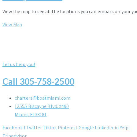
View the map to see all the locations you can embark on your ya
View Map
Let us help you!
Call 305-758-2500
charters@boatmiami.com
12555 Biscayne Blvd. #490
Miami, Fl 33181
Facebook-f
Twitter
Tiktok
Pinterest
Google
Linkedin-in
Yelp
Tripadvisor