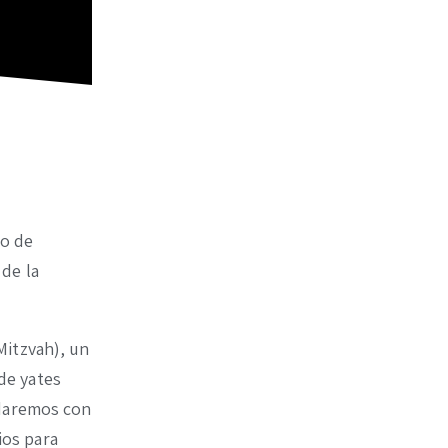
io de
de la
Mitzvah), un
de yates
udaremos con
ios para