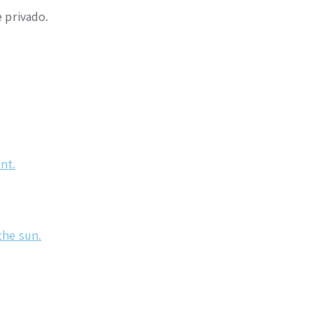
 privado.
nt.
the sun.