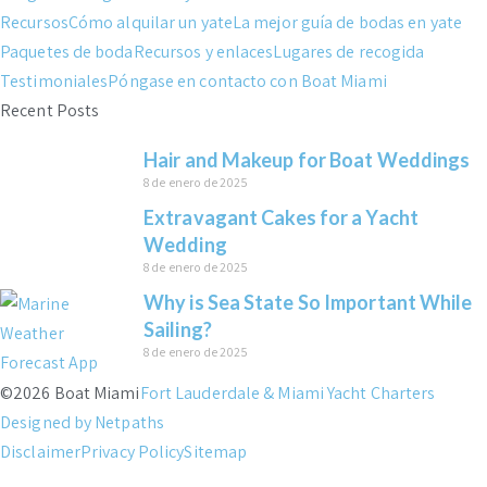
Recursos
Cómo alquilar un yate
La mejor guía de bodas en yate
Paquetes de boda
Recursos y enlaces
Lugares de recogida
Testimoniales
Póngase en contacto con Boat Miami
Recent Posts
Hair and Makeup for Boat Weddings
8 de enero de 2025
Extravagant Cakes for a Yacht
Wedding
8 de enero de 2025
Why is Sea State So Important While
Sailing?
8 de enero de 2025
©2026 Boat Miami
Fort Lauderdale & Miami Yacht Charters
Designed by Netpaths
Disclaimer
Privacy Policy
Sitemap