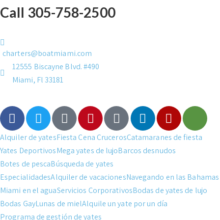
Call 305-758-2500
charters@boatmiami.com
12555 Biscayne Blvd. #490
Miami, Fl 33181
Alquiler de yates
Fiesta Cena Cruceros
Catamaranes de fiesta
Yates Deportivos
Mega yates de lujo
Barcos desnudos
Botes de pesca
Búsqueda de yates
Especialidades
Alquiler de vacaciones
Navegando en las Bahamas
Miami en el agua
Servicios Corporativos
Bodas de yates de lujo
Bodas Gay
Lunas de miel
Alquile un yate por un día
Programa de gestión de yates