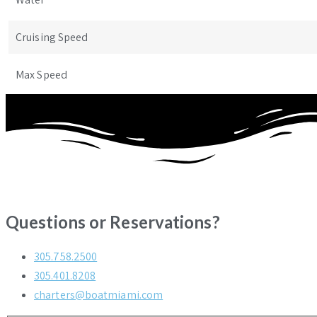
Cruising Speed
Max Speed
Questions or Reservations?
305.758.2500
305.401.8208
charters@boatmiami.com