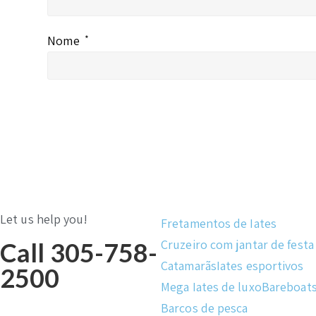
Nome
*
Let us help you!
Fretamentos de Iates
Cruzeiro com jantar de festa
Call 305-758-
Catamarãs
Iates esportivos
2500
Mega Iates de luxo
Bareboat
Barcos de pesca