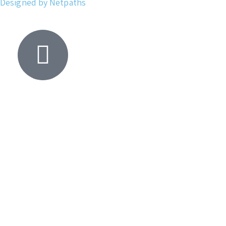
Designed by Netpaths
Yacht
Search