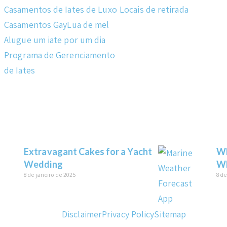
Casamentos de Iates de Luxo
Locais de retirada
Casamentos Gay
Lua de mel
Alugue um iate por um dia
Programa de Gerenciamento
de Iates
Extravagant Cakes for a Yacht
Wh
Wedding
Wh
8 de janeiro de 2025
8 de
Disclaimer
Privacy Policy
Sitemap