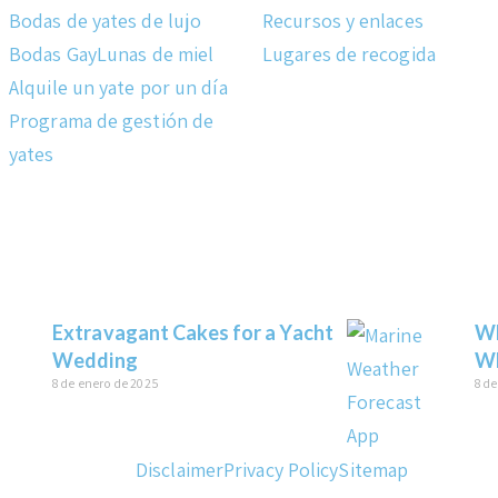
Bodas de yates de lujo
Recursos y enlaces
Bodas Gay
Lunas de miel
Lugares de recogida
Alquile un yate por un día
Programa de gestión de
yates
Extravagant Cakes for a Yacht
Wh
Wedding
Wh
8 de enero de 2025
8 d
Disclaimer
Privacy Policy
Sitemap