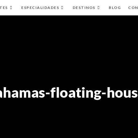
TES
ESPECIALIDADES
DESTINOS
BLOG
CON
ahamas-floating-hous