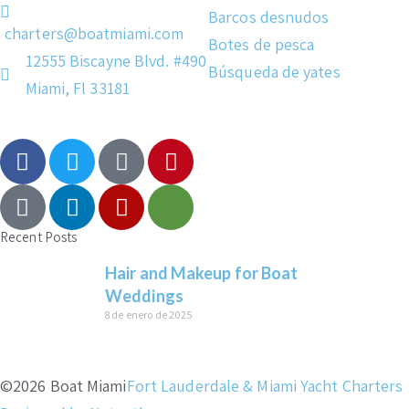
Barcos desnudos
charters@boatmiami.com
Botes de pesca
12555 Biscayne Blvd. #490
Búsqueda de yates
Miami, Fl 33181
Recent Posts
Hair and Makeup for Boat
Weddings
8 de enero de 2025
©2026 Boat Miami
Fort Lauderdale & Miami Yacht Charters