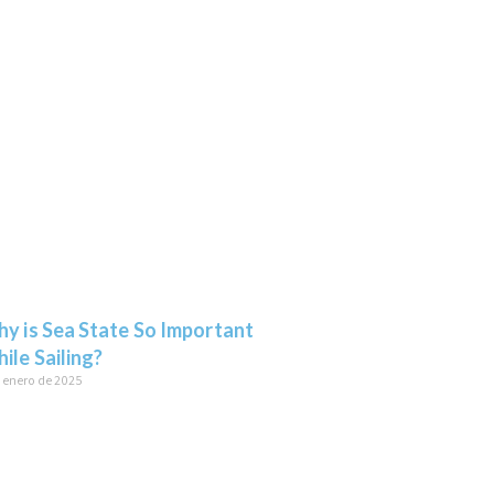
y is Sea State So Important
ile Sailing?
e enero de 2025