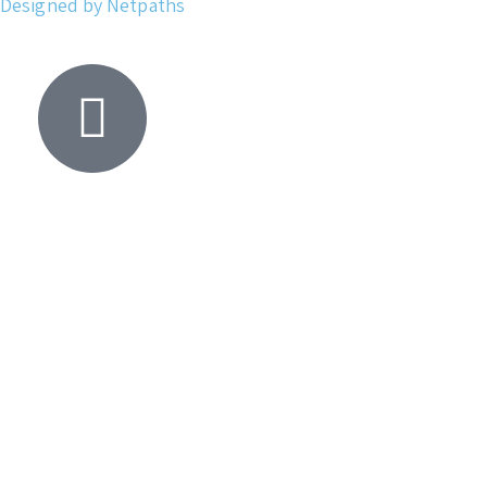
Designed by Netpaths
Yacht
Search