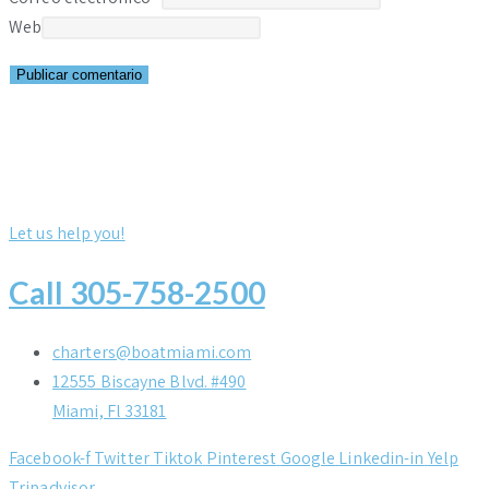
Web
Let us help you!
Call 305-758-2500
charters@boatmiami.com
12555 Biscayne Blvd. #490
Miami, Fl 33181
Facebook-f
Twitter
Tiktok
Pinterest
Google
Linkedin-in
Yelp
Tripadvisor